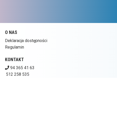
O NAS
Deklaracja dostępności
Regulamin
KONTAKT
94 365 41 63
512 258 535
kinogoplana@ckpolczyn.pl
Pobierz swoje bilety
CENTRUM KULTURY W POŁCZYNIE-ZDROJU – KINO
GOPLANA