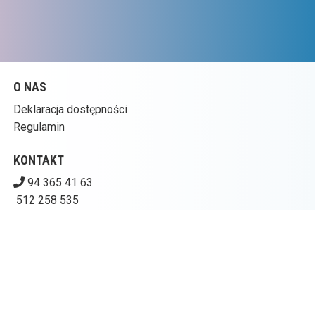
O NAS
Deklaracja dostępności
Regulamin
KONTAKT
94 365 41 63
512 258 535
kinogoplana@ckpolczyn.pl
Pobierz swoje bilety
CENTRUM KULTURY W POŁCZYNIE-ZDROJU – KINO
GOPLANA