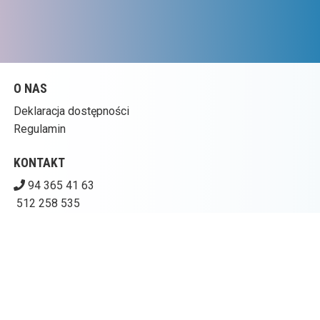
O NAS
Deklaracja dostępności
Regulamin
KONTAKT
94 365 41 63
512 258 535
kinogoplana@ckpolczyn.pl
Pobierz swoje bilety
CENTRUM KULTURY W POŁCZYNIE-ZDROJU – KINO
GOPLANA