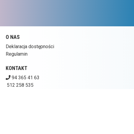
O NAS
Deklaracja dostępności
Regulamin
KONTAKT
94 365 41 63
512 258 535
kinogoplana@ckpolczyn.pl
Pobierz swoje bilety
CENTRUM KULTURY W POŁCZYNIE-ZDROJU – KINO
GOPLANA