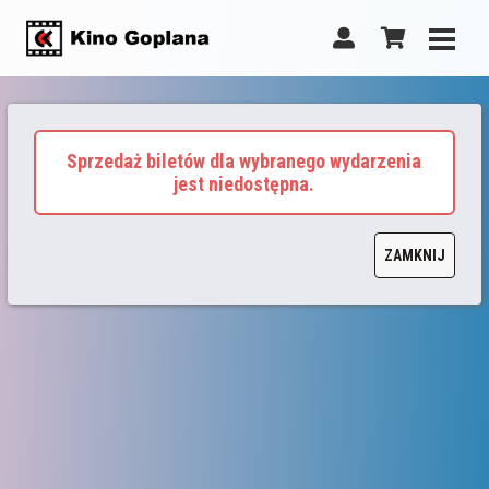
Sprzedaż biletów dla wybranego wydarzenia
jest niedostępna.
ZAMKNIJ