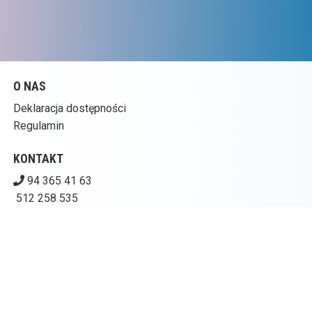
O NAS
Deklaracja dostępności
Regulamin
KONTAKT
94 365 41 63
512 258 535
kinogoplana@ckpolczyn.pl
POBIERZ SWOJE BILETY
CENTRUM KULTURY W POŁCZYNIE-ZDROJU – KINO
GOPLANA