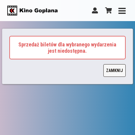
Sprzedaż biletów dla wybranego wydarzenia
jest niedostępna.
ZAMKNIJ