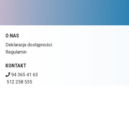
O NAS
Deklaracja dostępności
Regulamin
KONTAKT
94 365 41 63
512 258 535
kinogoplana@ckpolczyn.pl
POBIERZ SWOJE BILETY
CENTRUM KULTURY W POŁCZYNIE-ZDROJU – KINO
GOPLANA