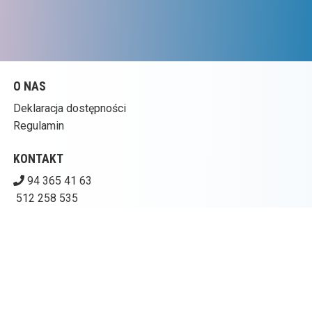
O NAS
Deklaracja dostępności
Regulamin
KONTAKT
94 365 41 63
512 258 535
kinogoplana@ckpolczyn.pl
Pobierz swoje bilety
CENTRUM KULTURY W POŁCZYNIE-ZDROJU – KINO
GOPLANA