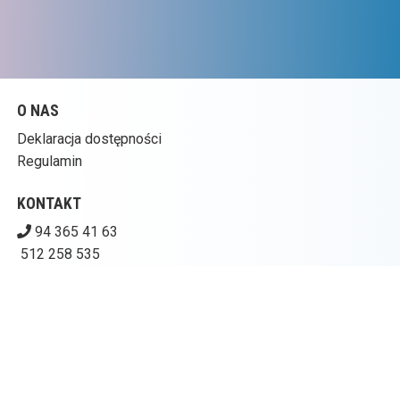
O NAS
Deklaracja dostępności
Regulamin
KONTAKT
94 365 41 63
512 258 535
kinogoplana@ckpolczyn.pl
Pobierz swoje bilety
CENTRUM KULTURY W POŁCZYNIE-ZDROJU – KINO
GOPLANA