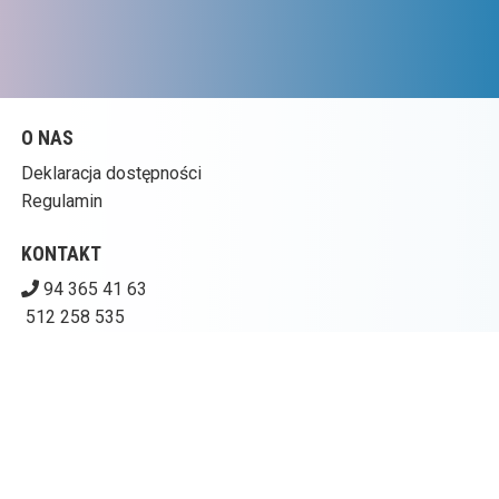
O NAS
Deklaracja dostępności
Regulamin
KONTAKT
94 365 41 63
512 258 535
kinogoplana@ckpolczyn.pl
Pobierz swoje bilety
CENTRUM KULTURY W POŁCZYNIE-ZDROJU – KINO
GOPLANA